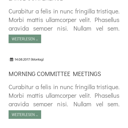
Curabitur a felis in nunc fringilla tristique.
Morbi mattis ullamcorper velit. Phasellus
gravida semper nisi. Nullam vel sem.
Pellentesque libero tortor, tincidunt et,
WEITERLESEN …
tincidunt eget, semper nec, quam. Sed
hendrerit. Morbi ac felis. Nunc egestas,
14.08.2017
(Montag)
08:00–11:00
augue at pellentesque laoreet.
MORNING COMMITTEE MEETINGS
Curabitur a felis in nunc fringilla tristique.
Morbi mattis ullamcorper velit. Phasellus
gravida semper nisi. Nullam vel sem.
Pellentesque libero tortor, tincidunt et,
WEITERLESEN …
tincidunt eget, semper nec, quam. Sed