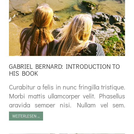
GABRIEL BERNARD: INTRODUCTION TO
HIS BOOK
Curabitur a felis in nunc fringilla tristique.
Morbi mattis ullamcorper velit. Phasellus
gravida semper nisi. Nullam vel sem.
Pellentesque libero tortor, tincidunt et,
WEITERLESEN …
tincidunt eget, semper nec, quam. Sed
hendrerit. Morbi ac felis. Nunc egestas,