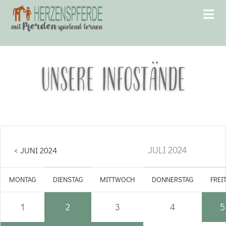
UNSERE INFOSTÄNDE
JULI 2024
< JUNI 2024
MONTAG
DIENSTAG
MITTWOCH
DONNERSTAG
FREI
1
2
3
4
5