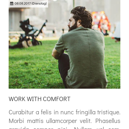
08.08.2017
(Dienstag)
augue at pellentesque laoreet.
WORK WITH COMFORT
Curabitur a felis in nunc fringilla tristique.
Morbi mattis ullamcorper velit. Phasellus