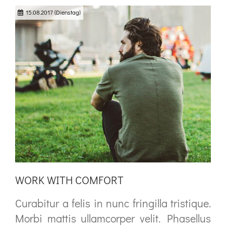
hendrerit. Morbi ac felis. Nunc egestas,
15.08.2017
(Dienstag)
augue at pellentesque laoreet.
WORK WITH COMFORT
Curabitur a felis in nunc fringilla tristique.
Morbi mattis ullamcorper velit. Phasellus