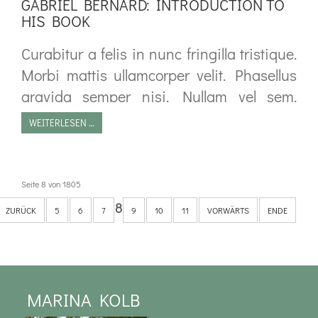
GABRIEL BERNARD: INTRODUCTION TO
HIS BOOK
Curabitur a felis in nunc fringilla tristique.
Morbi mattis ullamcorper velit. Phasellus
gravida semper nisi. Nullam vel sem.
Pellentesque libero tortor, tincidunt et,
WEITERLESEN …
tincidunt eget, semper nec, quam. Sed
hendrerit. Morbi ac felis. Nunc egestas,
augue at pellentesque laoreet.
Seite 8 von 1805
8
ZURÜCK
5
6
7
9
10
11
VORWÄRTS
ENDE
MARINA KOLB